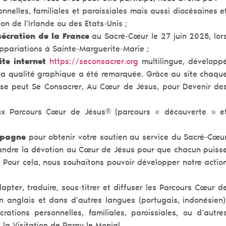
nnelles, familiales et paroissiales mais aussi diocésaines e
on de l’Irlande ou des Etats-Unis ;
sécration de la France
au Sacré-Cœur le 27 juin 2025, lor
appariations à Sainte-Marguerite-Marie ;
te internet
https://seconsacrer.org
multilingue, développ
a qualité graphique a été remarquée. Grâce au site chaqu
sse peut Se Consacrer, Au Cœur de Jésus, pour Devenir de
ux Parcours Cœur de Jésus® (parcours « découverte » e
mpagne
pour obtenir votre soutien au service du Sacré-Cœu
pandre la dévotion au Cœur de Jésus pour que chacun puiss
r. Pour cela, nous souhaitons pouvoir développer notre actio
apter, traduire, sous-titrer et diffuser les Parcours Cœur d
n anglais et dans d’autres langues (portugais, indonésien)
ations personnelles, familiales, paroissiales, ou d’autre