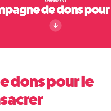
EVÉNEMENT
mpagne de dons pour
 dons pour le
nsacrer