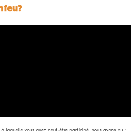
 feu ?
, à laquelle vous avez peut-être participé, nous avons pu :