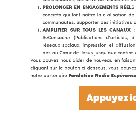
communautés, conservé au Monastère de l
PROLONGER EN ENGAGEMENTS RÉEL
S
concrets qui font naître la civilisation 
communautés. Supporter des initiatives co
AMPLIFIER SUR TOUS LES CANAUX
: 
SeConsacrer (Publications d’articles, d
réseaux sociaux, impression et diffusion
des au Cœur de Jésus jusqu’aux confins
Vous pouvez nous aider de nouveau en faisan
cliquant sur le bouton ci-dessous, vous pouve
notre partenaire
Fondation Radio Espéranc
Appuyez ici