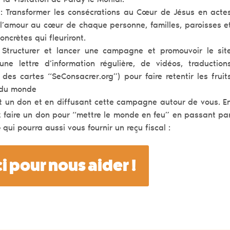
a Visitation de Paray le Monial.
 : Transformer les consécrations au Cœur de Jésus en acte
de l’amour au cœur de chaque personne, familles, paroisses e
ncrètes qui fleuriront.
Structurer et lancer une campagne et promouvoir le sit
’une lettre d’information régulière, de vidéos, traduction
 des cartes “SeConsacrer.org”) pour faire retentir les fruit
 du monde
t un don et en diffusant cette campagne autour de vous. E
z faire un don pour “mettre le monde en feu” en passant pa
e
qui pourra aussi vous fournir un reçu fiscal :
 pour nous aider !