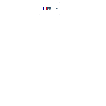
FR
ES
EN