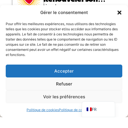
baptême en se
Lire plus
Gérer le consentement
consacrant au Cœur
de Jésus
Pour offrir les meilleures expériences, nous utilisons des technologies
Charger plus
telles que les cookies pour stocker et/ou accéder aux informations des
appareils. Le fait de consentir à ces technologies nous permettra de
traiter des données telles que le comportement de navigation ou les ID
uniques sur ce site. Le fait de ne pas consentir ou de retirer son
consentement peut avoir un effet négatif sur certaines caractéristiques
Nos prochains
et fonctions.
articles arrivent !
Accepter
Refuser
EN
Voir les préférences
ES
FR
Restons
connectés
Politique de cookies
Politique de confidentialité